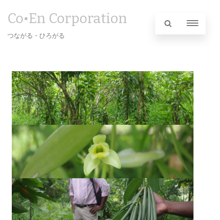
Co•En Corporation
つながる・ひろがる