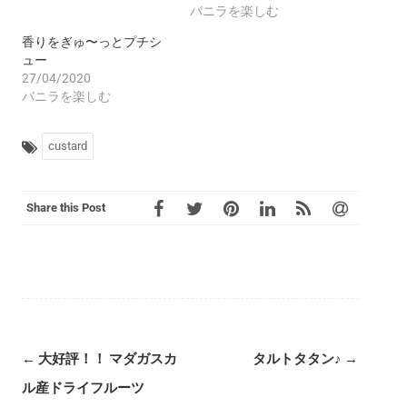
バニラを楽しむ
香りをぎゅ〜っとプチシ
ュー
27/04/2020
バニラを楽しむ
custard
Share this Post
Post
←
大好評！！ マダガスカ
タルトタタン♪
→
navigation
ル産ドライフルーツ