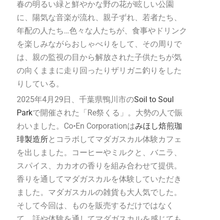
春の明るい緑と鮮やかな野の花が眩しい公園
に、陽気な音楽が流れ、親子ずれ、若者たち、
年配の人たち…色々な人たちが、食事やドリンク
を楽しみながらおしゃべりをして、その周りで
は、親の監視の目から解放された子供たちが気
の向くままに走り回ったりザリガニ釣りをした
りしている。
2025年4月29日、千葉県鴨川市の
Soil to Soul
Park
で開催された「Re祭くる」。大勢の人で賑
わいました。Co•En Corporationは
みほし焙煎珈
琲製造所
とコラボしてマダガスカル体験カフェ
を出しました。コーヒーやミルクと、バニラ、
スパイス、カカオの香りを組み合わせて提供。
香りを通してマダガスカルを体験していただき
ました。マダガスカルの雑貨も大人気でした。
そして今回は、ものを販売するだけではなく
て、話や体験を通してマダガスカルを感じても