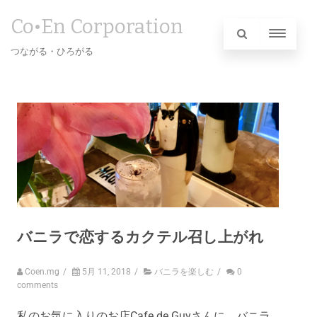
Co•En Corporation
つながる・ひろがる
バニラで恋するカクテル召し上がれ
Coen.mg
/
5月 11, 2018
/
バニラを楽しむ
/
0
comments
私のお気に入りのお店Cafe de Guyさんに、バニラ