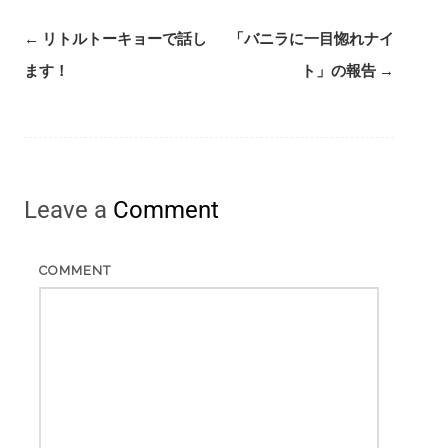
Post
←
リトルトーキョーで話し
「バニラに一目惚れナイ
navigation
ます！
ト」の報告
→
Leave a
Comment
COMMENT