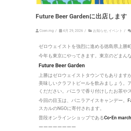
Future Beer Gardenに出店します
Coen.mg
/
4月 29, 2026
/
お知らせ
,
イベント
/
ゼロウェイストを強烈に進める徳島県上勝
今年も東京にやってきます。東京のどまん
Future Beer Garden
上勝はゼロウェイストタウンでもあります
美味しいクラフトビールを飲みましょう。アルコー
くだださい。バニラで香り付けしたお茶や
今回の目玉は、バニラアイスキャンデー。
F
スカルのNGOに寄付されます。
普段オンラインショップである
Co•En marc
ーーーーーーーー