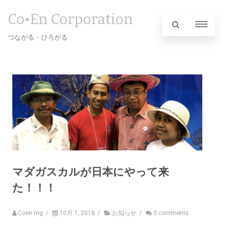
Co•En Corporation
つながる・ひろがる
マダガスカルが日本にやって来
た！！！
Coen.mg
/
10月 1, 2018
/
お知らせ
/
0 comments