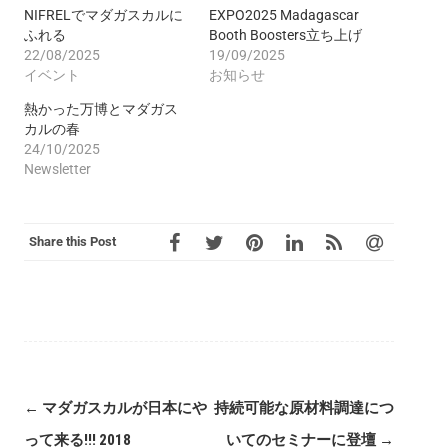
NIFRELでマダガスカルに
EXPO2025 Madagascar
ふれる
Booth Boosters立ち上げ
22/08/2025
19/09/2025
イベント
お知らせ
熱かった万博とマダガス
カルの春
24/10/2025
Newsletter
Share this Post
Post
←
マダガスカルが日本にや
持続可能な原材料調達につ
navigation
って来る!!! 2018
いてのセミナーに登壇
→