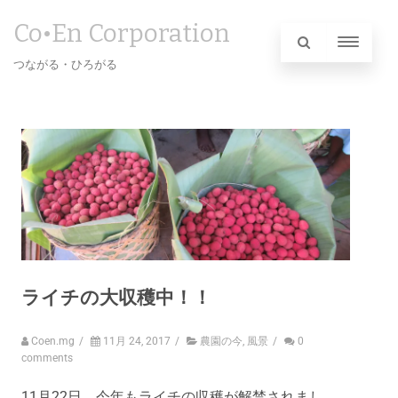
Co•En Corporation
つながる・ひろがる
ライチの大収穫中！！
Coen.mg
/
11月 24, 2017
/
農園の今
,
風景
/
0
comments
11月22日、今年もライチの収穫が解禁されまし