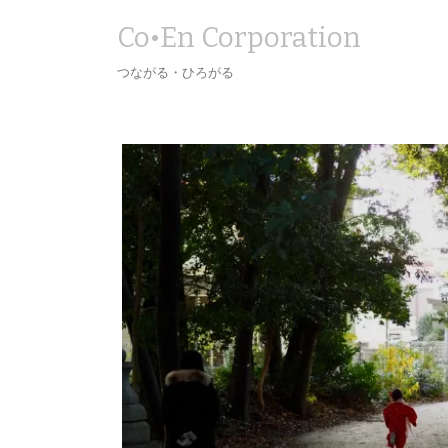
Co•En Corporation
つながる・ひろがる