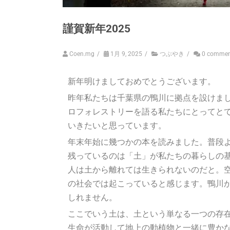
謹賀新年2025
Coen.mg
/
1月 9, 2025
/
つぶやき
/
0 commen
新年明けましておめでとうございます。
昨年私たちは千葉県の鴨川に拠点を設けま
ロフォレストリーを語る私たちにとってと
いきたいと思っています。
年末年始に幾つかの本を読みました。普段
残っているのは「土」が私たちの暮らしの
人は土から離れては生きられないのだと。
の社会では起こっていると感じます。鴨川
しれません。
ここでいう土は、土という単なる一つの存
生命が活動して地上の動植物と一緒に豊か