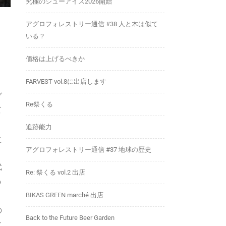
究極のシューアイス2026開始
アグロフォレストリー通信 #38 人と木は似て
いる？
価格は上げるべきか
FARVEST vol.8に出店します
グ
Re祭くる
て
追跡能力
に
アグロフォレストリー通信 #37 地球の歴史
。
代
Re: 祭くる vol.2 出店
も
BIKAS GREEN marché 出店
の
Back to the Future Beer Garden
土