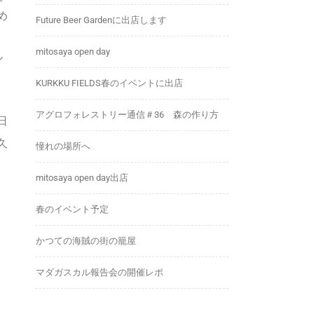
め
Future Beer Gardenに出店します
mitosaya open day
ル
KURKKU FIELDS春のイベントに出店
アグロフォレストリー通信＃36 森の作り方
日
久
憧れの場所へ
mitosaya open day出店
春のイベント予定
かつての海賊の街の籠屋
マダガスカル報告会の開催レポ