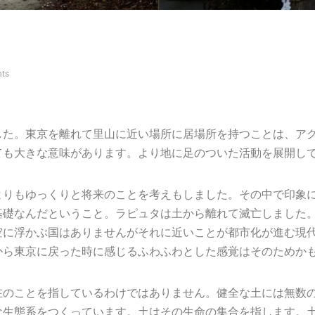
ts
した。東京を離れて里山に近い場所に居場所を持つことは、ア
ても大きな意味があります。より地に足のついた活動を展開し
よりもゆっくりと将来のことを考えもしました。その中で印象
基礎なんだということ。ラピュタは土から離れて滅亡しました
空に浮かぶ国はありませんがそれに近いことが都市化が進む現
から東京に戻った時に感じるふわふわとした感覚はそのためか
在のことを指しているわけではありません。健全な土には無数
な生態系をつくっています。土はその生命の集合を指します。