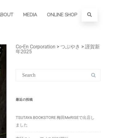
ABOUT
MEDIA
ONLINE SHOP
Co•En Corporation
>
つぶやき
>
謹賀新
年2025
最近の投稿
TSUTAYA BOOKSTORE 梅田MeRISEで出店し
ました