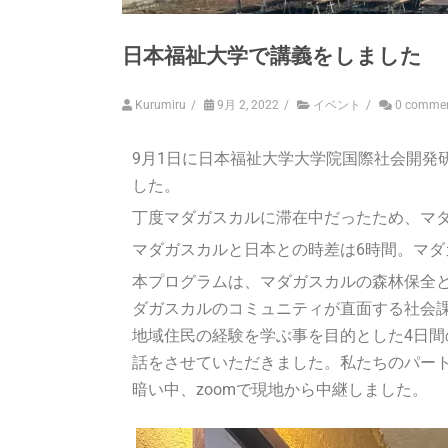
日本福祉大学で講義をしました
Kurumiru
/
9月 2, 2022
/
イベント
/
0 comme
9月1日に日本福祉大学
大学院国際社会開発
した。
丁度マダガスカルに滞在中だったため、マ
マダガスカルと日本との時差は6時間。マダ
本プログラムは、マダガスカルの森林保全
ダガスカルのコミュニティが直面する社会課
地域住民の経験を学ぶ事を目的とした4日間
話をさせていただきました。私たちのパー
暗い中、zoomで現地から中継しました。