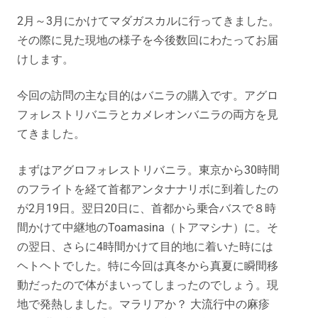
2月～3月にかけてマダガスカルに行ってきました。
その際に見た現地の様子を今後数回にわたってお届
けします。
今回の訪問の主な目的はバニラの購入です。アグロ
フォレストリバニラとカメレオンバニラの両方を見
てきました。
まずはアグロフォレストリバニラ。東京から30時間
のフライトを経て首都アンタナナリボに到着したの
が2月19日。翌日20日に、首都から乗合バスで８時
間かけて中継地のToamasina（トアマシナ）に。そ
の翌日、さらに4時間かけて目的地に着いた時には
ヘトヘトでした。特に今回は真冬から真夏に瞬間移
動だったので体がまいってしまったのでしょう。現
地で発熱しました。マラリアか？ 大流行中の麻疹