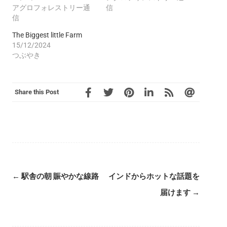
アグロフォレストリー通
信
信
The Biggest little Farm
15/12/2024
つぶやき
Share this Post
←
駅舎の朝 賑やかな線路
インドからホットな話題を
届けます
→