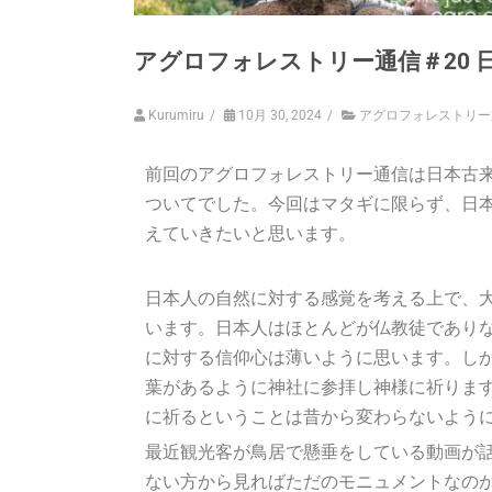
アグロフォレストリー通信＃20 
Kurumiru
/
10月 30, 2024
/
アグロフォレストリー
前回のアグロフォレストリー通信は日本古
ついてでした。今回はマタギに限らず、日
えていきたいと思います。
日本人の自然に対する感覚を考える上で、
います。日本人はほとんどが仏教徒であり
に対する信仰心は薄いように思います。し
葉があるように神社に参拝し神様に祈りま
に祈るということは昔から変わらないよう
最近観光客が鳥居で懸垂をしている動画が
ない方から見ればただのモニュメントなの