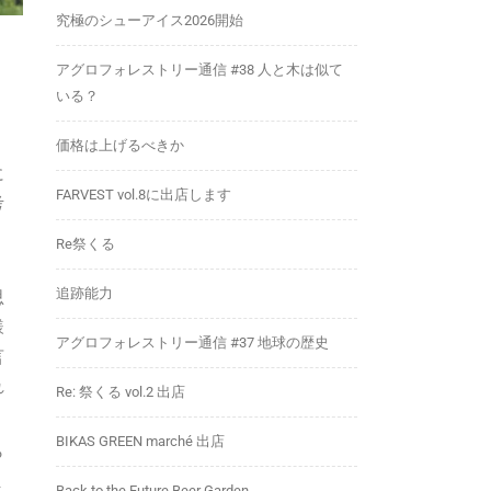
究極のシューアイス2026開始
アグロフォレストリー通信 #38 人と木は似て
いる？
価格は上げるべきか
に
FARVEST vol.8に出店します
考
Re祭くる
追跡能力
思
様
アグロフォレストリー通信 #37 地球の歴史
言
れ
Re: 祭くる vol.2 出店
BIKAS GREEN marché 出店
ら
ま
Back to the Future Beer Garden