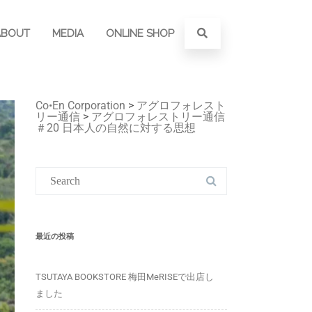
ABOUT
MEDIA
ONLINE SHOP
Co•En Corporation
>
アグロフォレスト
リー通信
>
アグロフォレストリー通信
＃20 日本人の自然に対する思想
最近の投稿
TSUTAYA BOOKSTORE 梅田MeRISEで出店し
ました