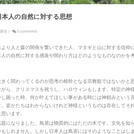
日本人の自然に対する思想
通信
/
0 comments
来より人と森の関係を繋いできた人、マタギと山に対する信仰
本人の自然に対する感覚や関わり方はどのようなものなのかを
大きく関わってくるのが思考の根幹となる宗教観ではないかと
ながら、クリスマスを祝うし、ハロウィンもします。特定の神
かし困った時、何か叶えてほしい事がある時には神頼みという
す。姿かたちはわからないけれど神様というものは存在してそ
に思います。
話題になりました。鳥居は物質的にはただの木です。文化を知
かもしれません。しかし日本人は鳥居にはそのようなことはし