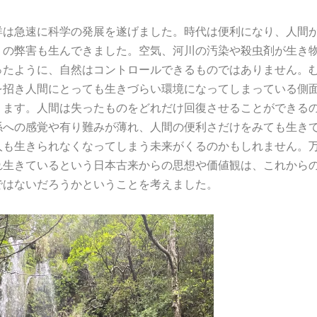
洋は急速に科学の発展を遂げました。時代は便利になり、人間
くの弊害も生んできました。空気、河川の汚染や殺虫剤が生き
ったように、自然はコントロールできるものではありません。
を招き人間にとっても生きづらい環境になってしまっている側
ります。人間は失ったものをどれだけ回復させることができる
係への感覚や有り難みが薄れ、人間の便利さだけをみても生き
人も生きられなくなってしまう未来がくるのかもしれません。
れ生きているという日本古来からの思想や価値観は、これから
ではないだろうかということを考えました。