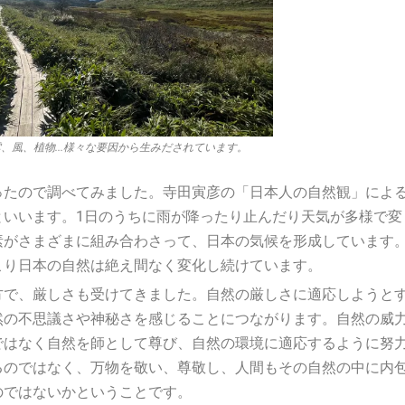
、風、植物...様々な要因から生みだされています。
ったので調べてみました。寺田寅彦の「日本人の自然観」によ
といいます。1日のうちに雨が降ったり止んだり天気が多様で変
素がさまざまに組み合わさって、日本の気候を形成しています
こり日本の自然は絶え間なく変化し続けています。
方で、厳しさも受けてきました。自然の厳しさに適応しようと
然の不思議さや神秘さを感じることにつながります。自然の威
ではなく自然を師として尊び、自然の環境に適応するように努
るのではなく、万物を敬い、尊敬し、人間もその自然の中に内
のではないかということです。