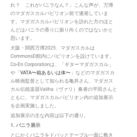
れ？ これがバニラなん？」こんな声が、万博
のマダガスカルパビリオン前で連発していま
す。マダガスカルパビリオンを訪れた方のほと
んどはバニラの香りに振り向くのではないかと
思います。
大阪・関西万博2025、マダガスカルは
CommonsD館内にパビリオンを設けています。
Co•En Corporationは、「ギターマダガスカル」
や「
VATA〜箱あるいは体〜
」などのマダガスカ
ル映画監督として知られる亀井さん、マダガス
カル伝統楽器Valiha（ヴァリ）奏者の平田さんと
ともに、マダガスカルパビリオン内の追加展示
を企画実施しました。
追加展示の主な内容は以下の通り。
1. バニラ展示
とにかくバニラをドバッとテーブル一面に敷き