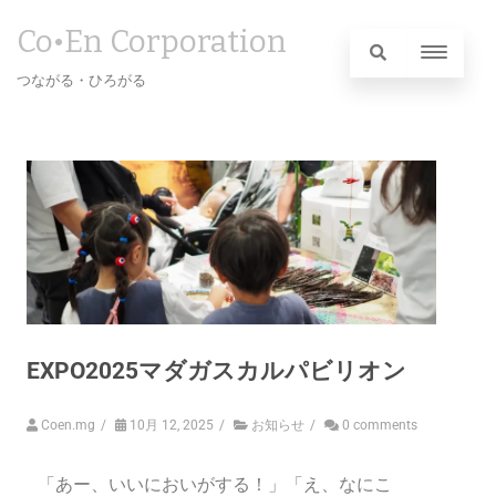
Co•En Corporation
つながる・ひろがる
EXPO2025マダガスカルパビリオン
Coen.mg
/
10月 12, 2025
/
お知らせ
/
0 comments
「あー、いいにおいがする！」「え、なにこ