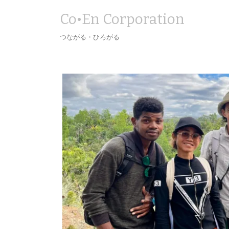
Co•En Corporation
つながる・ひろがる