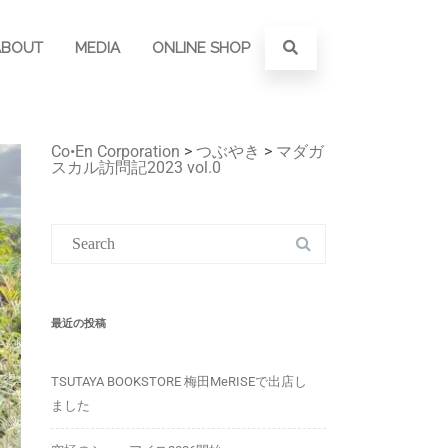
ABOUT
MEDIA
ONLINE SHOP
Co•En Corporation
>
つぶやき
>
マダガ
スカル訪問記2023 vol.0
最近の投稿
TSUTAYA BOOKSTORE 梅田MeRISEで出店し
ました