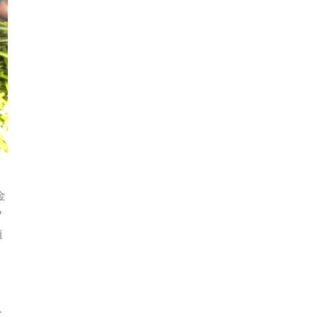
ト
金
フ
植
ス