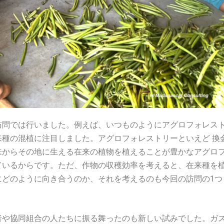
訪問では行いました。例えば、いつものようにアグロフォレス
種の混植に注目しました。アグロフォレストリーといえど 換
来からその地に生える在来の植物を植えることが豊かなアグロ
ているからです。ただ、作物の収穫効率を考えると、在来種を
にどのように向き合うのか、それを考えるのも今回の訪問の1つ
者や協同組合の人たちに振る舞ったのも新しい試みでした。ガ