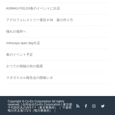
KURKKU FIELDS春のイベントに出店
アグロフォレストリー通信＃36 森の作り方
憧れの場所へ
mitosaya open day出店
春のイベント予定
かつての海賊の街の籠屋
マダガスカル報告会の開催レポ
Copyright © Co•En Corporation All rights
reserved. | 合同会社Co•En Corporation | 東京都
千代田区丸の内3-1-1（東京事務所） ｜ 千葉県
鴨川市太海172-5（鴨川事務所） ｜