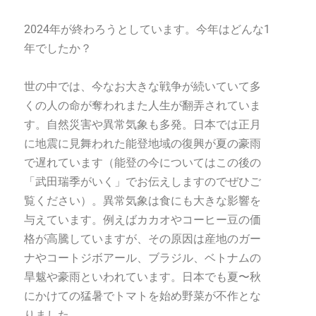
2024年が終わろうとしています。今年はどんな1
年でしたか？
世の中では、今なお大きな戦争が続いていて多
くの人の命が奪われまた人生が翻弄されていま
す。自然災害や異常気象も多発。日本では正月
に地震に見舞われた能登地域の復興が夏の豪雨
で遅れています（能登の今についてはこの後の
「武田瑞季がいく」でお伝えしますのでぜひご
覧ください）。異常気象は食にも大きな影響を
与えています。例えばカカオやコーヒー豆の価
格が高騰していますが、その原因は産地のガー
ナやコートジボアール、ブラジル、ベトナムの
旱魃や豪雨といわれています。日本でも夏〜秋
にかけての猛暑でトマトを始め野菜が不作とな
りました。