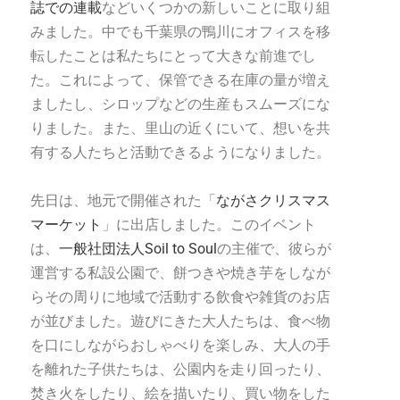
誌での連載
などいくつかの新しいことに取り組
みました。中でも千葉県の鴨川にオフィスを移
転したことは私たちにとって大きな前進でし
た。これによって、保管できる在庫の量が増え
ましたし、シロップなどの生産もスムーズにな
りました。また、里山の近くにいて、想いを共
有する人たちと活動できるようになりました。
先日は、地元で開催された「
ながさクリスマス
マーケット
」に出店しました。このイベント
は、
一般社団法人Soil to Soul
の主催で、彼らが
運営する私設公園で、餅つきや焼き芋をしなが
らその周りに地域で活動する飲食や雑貨のお店
が並びました。遊びにきた大人たちは、食べ物
を口にしながらおしゃべりを楽しみ、大人の手
を離れた子供たちは、公園内を走り回ったり、
焚き火をしたり、絵を描いたり、買い物をした