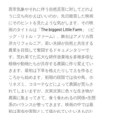
異常気象やそれに伴う自然災害に対してどのよ
うに立ち向かえばいいのか。先日鑑賞した映画
にそのヒントを見たような気がします。その映
画のタイトルは「
The biggest Little Farm
」（ビ
ッグ・リトル・ファーム）。舞台はアメリカ西
岸カリフォルニア。若い夫婦が自然と共生する
農業を目指して奮闘するドキュメンタリーで
す。荒れ果てた広大な耕作放棄地を多種多様な
植物や動物たちが共存する農園に作り変えてい
きます。最初は下草を植えたりして土を作ると
ころから始めます。初期の段階では虫や鳥、ホ
リネズミ、コヨーテなどによって農園が荒らさ
れてしまいますが、次第次第に色々な生き物が
農園に集まってきて、食う食われるの関係=生態
系のバランスが整ってきます。映画の中では最
初は害虫や害獣として描かれていたいきものた