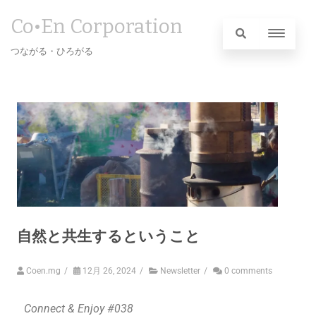
Co•En Corporation
つながる・ひろがる
自然と共生するということ
Coen.mg
/
12月 26, 2024
/
Newsletter
/
0 comments
Connect & Enjoy #038